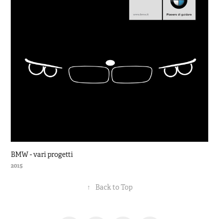
BMW - vari progetti
2015
↑
Back to Top